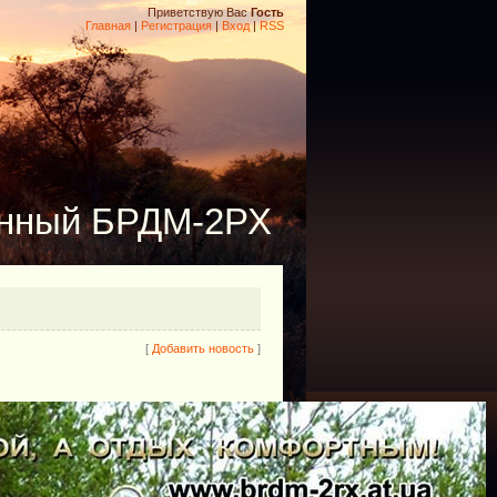
Приветствую Вас
Гость
Главная
|
Регистрация
|
Вход
|
RSS
енный БРДМ-2РХ
[
Добавить новость
]