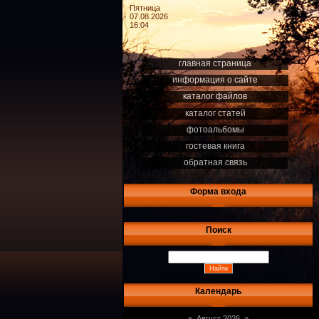
Пятница
07.08.2026
16:04
главная страница
информация о сайте
каталог файлов
каталог статей
фотоальбомы
гостевая книга
обратная связь
Форма входа
Поиск
Календарь
«
Август 2026
»