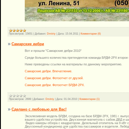
Просмотров:
15651
|
Добавил:
Dmitriy
|
Дата:
15.04.2011
|
Комментарии (6)
Самарские дебри
Вот и прошли "Самарские дебри 2010"
Среди большего количества претендентов команда БРДМ-2РХ второе м
Ниже преведены ссылки на материалы по данному мероприятию.
Самарские дебри. Впечатление.
Самарские дебри. Фотоотчет от друзей.
Самарские дебри. Фотоотчет БРДМ-2РХ.
Просмотров:
2699
|
Добавил:
Dmitriy
|
Дата:
01.04.2010
|
Комментарии (1)
Сделано с любовью для Вас!
Эксклюзивная модель БРДМ, создана на базе БРДМ-2РХ, 1981 г. выпу
вашего удобства устройства. Двухзонная магнитола с сабом.ДВД и 
Видео камеры обзора с квадратором. Дизельный отопитель на 9 кВт 
Двухзонный кондиционер для удобства пассажиров и водителя. Лебёд