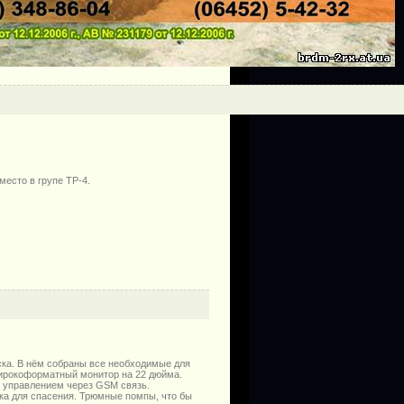
есто в групе ТР-4.
ска. В нём собраны все необходимые для
широкоформатный монитор на 22 дюйма.
с управлением через GSM связь.
ка для спасения. Трюмные помпы, что бы